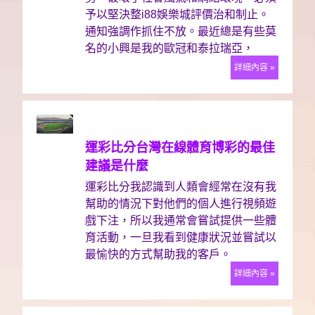
予以堅決整i88娛樂城評價治和制止。
通知強調作抓住不放。最近總是有些莫
名的小興是我的歐冠和泰拉瑞亞，
詳細內容 »
運彩比分台灣在線體育博彩的最佳
建議是什麼
運彩比分我認識到人類會經常在沒有我
幫助的情況下對他們的個人進行視頻遊
戲下注，所以我通常會嘗試提供一些體
育活動，一旦我看到健康狀況並嘗試以
最愉快的方式幫助我的客戶。
詳細內容 »