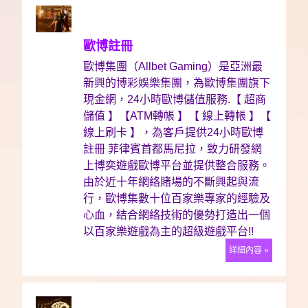
歐博註冊
歐博集團（Allbet Gaming）是亞洲最
新興的博彩娛樂集團，為歐博集團旗下
現金網，24小時歐博儲值服務.【 超商
儲值 】【ATM轉帳 】【 線上轉帳 】【
線上刷卡 】，為客戶提供24小時歐博
註冊 菲律賓首都馬尼拉，致力研發網
上博奕遊戲歐博平台並提供整合服務。
由於近十年網絡賭場的不斷興起與流
行，歐博集數十位百家樂專家的經驗及
心血，結合網絡技術的優勢打造出一個
以百家樂遊戲為主的超級遊戲平台!!
詳細內容 »