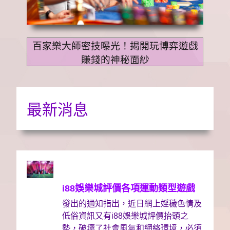
百家樂大師密技曝光！揭開玩博弈遊戲
賺錢的神秘面紗
最新消息
i88娛樂城評價各項運動類型遊戲
發出的通知指出，近日網上婬穢色情及
低俗資訊又有i88娛樂城評價抬頭之
勢，破壞了社會風氣和網絡環境，必須