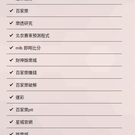
百家樂
樂透研究
北京賽車預測程式
mlb 即時比分
財神娛樂城
百家樂賺錢
百家樂破解
運彩
百家樂ptt
星城官網
娛樂城