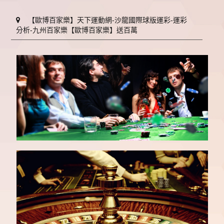
【歐博百家樂】天下運動網-沙龍國際球版運彩-運彩
分析-九州百家樂【歐博百家樂】送百萬