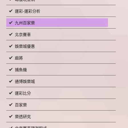
運彩-運彩分析
九州百家樂
北京賽車
娛樂城優惠
麻將
捕魚機
通博娛樂城
運彩比分
百家樂
樂透研究