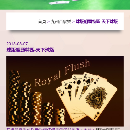
首頁
>
九州百家樂
>
球版組頭特區-天下球版
2018-08-07
球版組頭特區-天下球版
在線是幾乎可以告訴你任何事情的好地方。因此，
球版代理討論