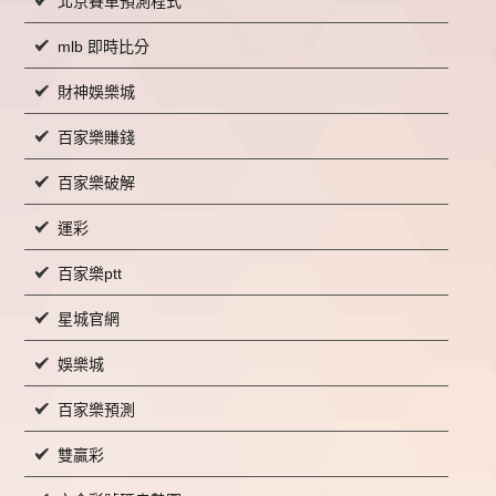
北京賽車預測程式
mlb 即時比分
財神娛樂城
百家樂賺錢
百家樂破解
運彩
百家樂ptt
星城官網
娛樂城
百家樂預測
雙贏彩