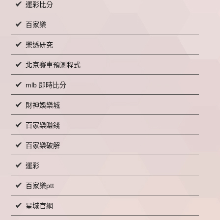
運彩比分
百家樂
樂透研究
北京賽車預測程式
mlb 即時比分
財神娛樂城
百家樂賺錢
百家樂破解
運彩
百家樂ptt
星城官網