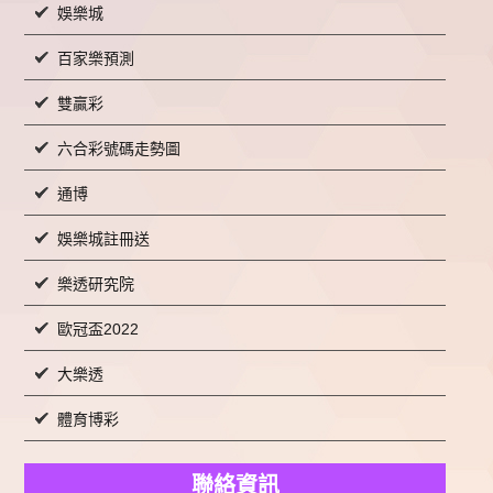
娛樂城
百家樂預測
雙贏彩
六合彩號碼走勢圖
通博
娛樂城註冊送
樂透研究院
歐冠盃2022
大樂透
體育博彩
聯絡資訊