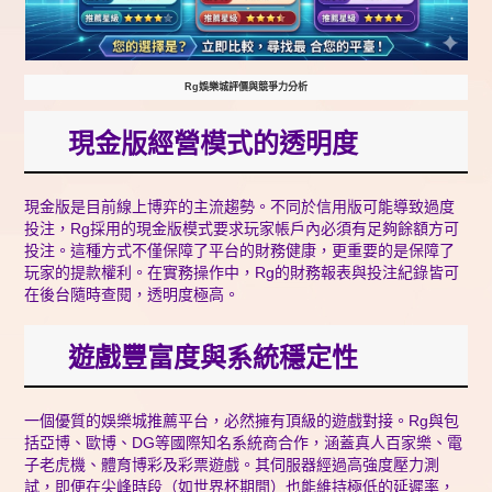
Rg娛樂城評價與競爭力分析
現金版經營模式的透明度
現金版是目前線上博弈的主流趨勢。不同於信用版可能導致過度
投注，Rg採用的現金版模式要求玩家帳戶內必須有足夠餘額方可
投注。這種方式不僅保障了平台的財務健康，更重要的是保障了
玩家的提款權利。在實務操作中，Rg的財務報表與投注紀錄皆可
在後台隨時查閱，透明度極高。
遊戲豐富度與系統穩定性
一個優質的娛樂城推薦平台，必然擁有頂級的遊戲對接。Rg與包
括亞博、歐博、DG等國際知名系統商合作，涵蓋真人百家樂、電
子老虎機、體育博彩及彩票遊戲。其伺服器經過高強度壓力測
試，即便在尖峰時段（如世界杯期間）也能維持極低的延遲率，