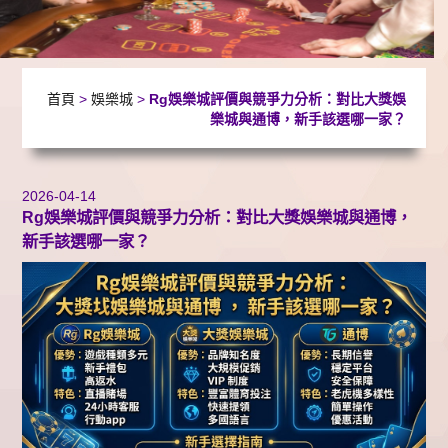
首頁
>
娛樂城
>
Rg娛樂城評價與競爭力分析：對比大獎娛
樂城與通博，新手該選哪一家？
2026-04-14
Rg娛樂城評價與競爭力分析：對比大獎娛樂城與通博，
新手該選哪一家？