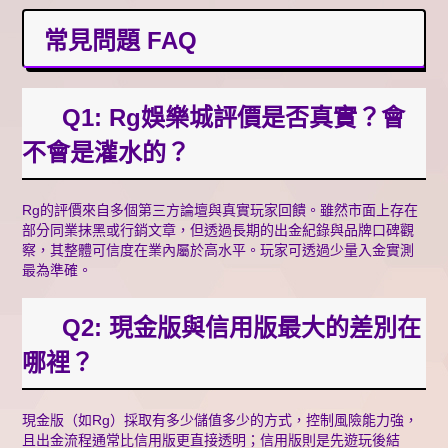
常見問題 FAQ
Q1: Rg娛樂城評價是否真實？會
不會是灌水的？
Rg的評價來自多個第三方論壇與真實玩家回饋。雖然市面上存在
部分同業抹黑或行銷文章，但透過長期的出金紀錄與品牌口碑觀
察，其整體可信度在業內屬於高水平。玩家可透過少量入金實測
最為準確。
Q2: 現金版與信用版最大的差別在
哪裡？
現金版（如Rg）採取有多少儲值多少的方式，控制風險能力強，
且出金流程通常比信用版更直接透明；信用版則是先遊玩後結