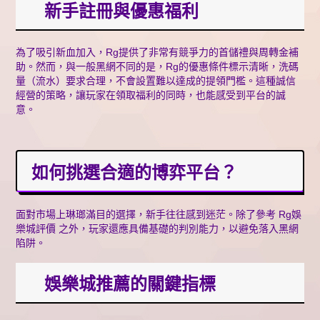
新手註冊與優惠福利
為了吸引新血加入，Rg提供了非常有競爭力的首儲禮與周轉金補
助。然而，與一般黑網不同的是，Rg的優惠條件標示清晰，洗碼
量（流水）要求合理，不會設置難以達成的提領門檻。這種誠信
經營的策略，讓玩家在領取福利的同時，也能感受到平台的誠
意。
如何挑選合適的博弈平台？
面對市場上琳瑯滿目的選擇，新手往往感到迷茫。除了參考 Rg娛
樂城評價 之外，玩家還應具備基礎的判別能力，以避免落入黑網
陷阱。
娛樂城推薦的關鍵指標